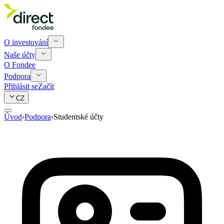
O investování
Naše účty
O Fondee
Podpora
Přihlásit se
Začít
CZ
Úvod
›
Podpora
›
Studentské účty