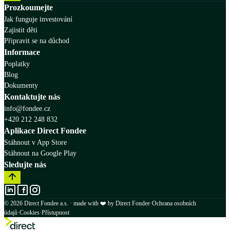
Prozkoumejte
Jak funguje investování
Zajistit děti
Připravit se na důchod
Informace
Poplatky
Blog
Dokumenty
Kontaktujte nás
info@fondee.cz
+420 212 248 832
Aplikace Direct Fondee
Stáhnout v App Store
Stáhnout na Google Play
Sledujte nás
© 2026 Direct Fondee a.s. · made with ❤️ by Direct Fondee
·
Ochrana osobních
údajů
·
Cookies
·
Přístupnost