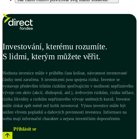
Status studenta doložíte jen jednou. Výhody Vám budou platit
až do dovršení 26 let.
Investování, kterému rozumíte.
S lidmi, kterým můžete věřit.
Hodnota investice může v průběhu času kolísat, návratnost investované
částky není zaručena. S investicemi jsou spojena rizika. Investor se
vystavuje především tržním rizikům spočívajícím v možnosti nepříznivého
vývoje cen aktiv (akcií, dluhopisů, atd.), úvěrovým rizikům, riziku inflace,
riziku likvidity a rizikům nepříznivého vývoje směnných kurzů. Investor
může získat zpět méně než kolik investoval. Výnos investice může být
snížen vlivem poplatků a daňových povinností investora. Informace na
webu mají informační charakter a nejsou investičním doporučením.
Začít
Přihlásit se