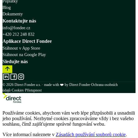
Poplatky
Blog
Dokumenty
Kontaktujte nás
info@fondee.cz
+420 212 248 832
Aplikace Direct Fondee
Stáhnout v App Store
Stáhnout na Google Play
Sledujte nás
© 2026 Direct Fondee a.s. · made with ❤️ by Direct Fondee
·
Ochrana osobních
údajů
·
Cookies
·
Přístupnost
Používáme cookies, abychom vám web lépe přizpůsobili a usnadnili
jeho používání. Nezbytné cookies zpracováváme vždy i bez vašeho
souhlasu, čímž zajišťujeme správné fungování webu.
Více informací naleznete v
Zásadách používání souborů cookie
.