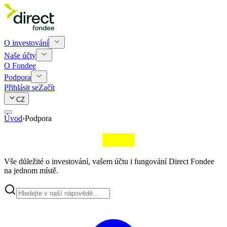
O investování
Naše účty
O Fondee
Podpora
Přihlásit se
Začít
CZ
Úvod
›
Podpora
Vše důležité o investování, vašem účtu i fungování Direct Fondee
na jednom místě.