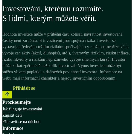
Investování, kterému rozumíte.
S lidmi, kterým můžete věřit.
Hodnota investice může v průběhu času kolísat, návratnost investované
částky není zaručena. S investicemi jsou spojena rizika. Investor se
vystavuje především tržním rizikům spočívajícím v možnosti nepříznivého
vývoje cen aktiv (akcií, dluhopisů, atd.), úvěrovým rizikům, riziku inflace,
riziku likvidity a rizikům nepříznivého vývoje směnných kurzů. Investor
může získat zpět méně než kolik investoval. Výnos investice může být
snížen vlivem poplatků a daňových povinností investora. Informace na
webu mají informační charakter a nejsou investičním doporučením.
Začít
Přihlásit se
Prozkoumejte
Jak funguje investování
Zajistit děti
Připravit se na důchod
Informace