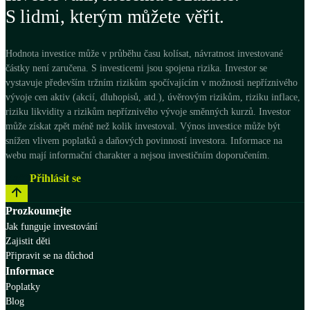
a investovat peníze do subjektů, které podnikají s ohledem na
S lidmi, kterým můžete věřit.
náš svět a budoucnost. Navíc s vědomím, že Vaši investici
neohrozí rizika, která běžná finanční analýza odkryje jen stěží.
Investicí do udržitelných portfolií tedy snižujete rizikovost
Vaší investice a zároveň dosahujete solidního finančního
Hodnota investice může v průběhu času kolísat, návratnost investované
zhodnocení.
částky není zaručena. S investicemi jsou spojena rizika. Investor se
vystavuje především tržním rizikům spočívajícím v možnosti nepříznivého
vývoje cen aktiv (akcií, dluhopisů, atd.), úvěrovým rizikům, riziku inflace,
riziku likvidity a rizikům nepříznivého vývoje směnných kurzů. Investor
může získat zpět méně než kolik investoval. Výnos investice může být
snížen vlivem poplatků a daňových povinností investora. Informace na
webu mají informační charakter a nejsou investičním doporučením.
Začít
Přihlásit se
Prozkoumejte
Jak funguje investování
Zajistit děti
Připravit se na důchod
Informace
Poplatky
Blog