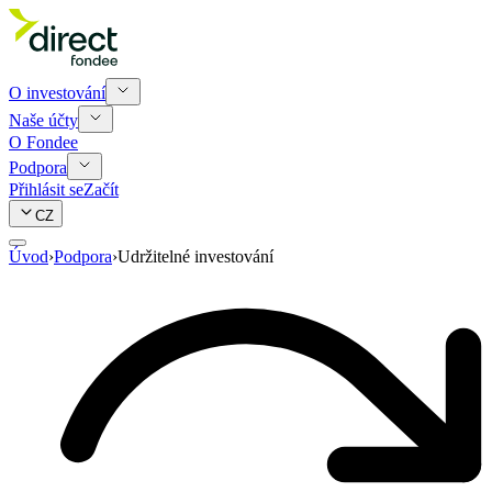
O investování
Naše účty
O Fondee
Podpora
Přihlásit se
Začít
CZ
Úvod
›
Podpora
›
Udržitelné investování